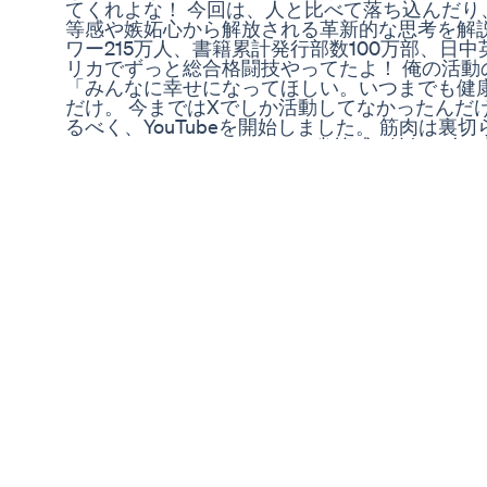
てくれよな！ 今回は、人と比べて落ち込んだり
等感や嫉妬心から解放される革新的な思考を解説
ワー215万人、書籍累計発行部数100万部、日
リカでずっと総合格闘技やってたよ！ 俺の活動
「みんなに幸せになってほしい。いつまでも健康
だけ。 今まではXでしか活動してなかったんだ
るべく、YouTubeを開始しました。 筋肉は裏
testosterone@livetoon.net #劣等感 #嫉妬
Animale Male Enhancement: Benefits and User 
Today, on this most wonderful of days, Ricswaza d
experiment. Don't lie, you were always curious to
you can! Make sure to thank Ricswaza for his sacr
Dopamineart.co on Instagram SOCIAL LINKS 
https://twitter.com/ricswaza ►THE TIKTOK: htt
►THE TWITCH: https://www.twitch.tv/ricswaz
https://discord.gg/tv89PhHSAh #ricswaza #gasst
#comedy #aprilfools
How Male Enhancement Pumps Work: A Compre
"The Risks of Viagra: Potential Side Effects Reve
High Testosterone Males Symptoms Testostero
Shortsvideo
Book appointment- www.drnehamehta.com Book
Say hi to me: Like My Facebook Page➔
https://www.facebook.com/drnehamehtaofficial 
https://www.instagram.com/drnehaofficial Follo