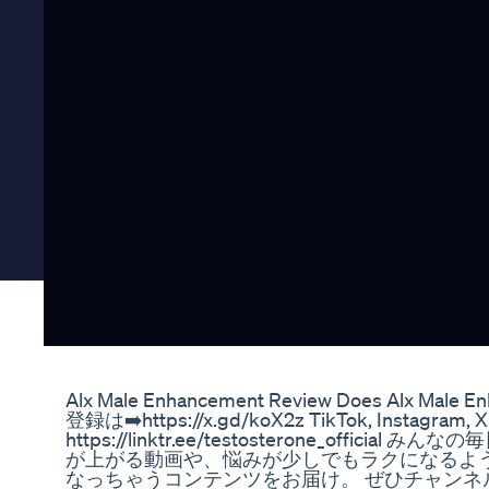
Alx Male Enhancement Review Does Alx Male E
登録は➡️https://x.gd/koX2z TikTok, Instagr
https://linktr.ee/testosterone_offic
が上がる動画や、悩みが少しでもラクになるよ
なっちゃうコンテンツをお届け。 ぜひチャンネ