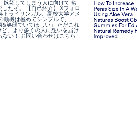
、嫉妬してしまう人に向けて 劣
How To Increase
したぞ。 【自己紹介】 Xフォロ
Penis Size In A W
中英トライリンガル、高校大学アメ
Using Aloe Vera
の動機は極めてシンプルで、
Natures Boost C
&笑顔でいてほしい」 ただこれ
Gummies For Ed 
けど、より多くの人に想いを届け
Natural Remedy 
切らない！ お問い合わせはこちら
Improved
 #人と比べてしまう
Performance
Experiences
A Recap Of The
ecides to conduct a little science
Shark Tank Ed
 see what these pills do. And now
Gummies Episod
ifice! Intro and Logo created by
Insights And
►THE TWITTER:
Outcomes
ps://www.tiktok.com/@ricswaza
Gas Station Male
a ►THE DISCORD:
Enhancement Pill
ationbonerpills #review #tierlist
What Works
Sex Pills At Gas
hensive Guide
Stations Pros An
aled"
Cons
ne Malehormones Risktaker
 appointment- 9728732637 🐦
Follow Me on Instagram➔
w Me on Twitter➔