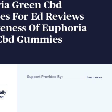
ia Green Cbd
s For Ed Reviews
veness Of Euphoria
Cbd Gummies
Support Provided By:
Learn more
lly
he