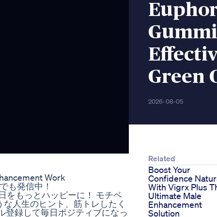
Euphor
Gummie
Effecti
Green 
2026-08-05
Related
Boost Your
nhancement Work
Confidence Natura
am, Xでも発信中！
With Vigrx Plus T
ial みんなの毎日をもっとハッピーに！ モチベ
Ultimate Male
うな人生のヒント、筋トレしたく
Enhancement
ル登録して毎日ポジティブになっ
Solution