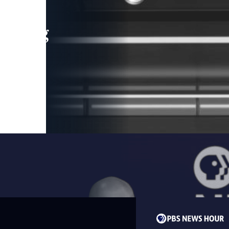
leading
 and