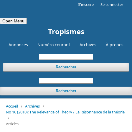
S'inscrire
Se connecter
Open Menu
Tropismes
Annonces
Numéro courant
Archives
À propos
Rechercher
Rechercher
Accueil
/
Archives
/
No 16 (2010): The Relevance of Theory / La Résonnance de la théorie
/
Articles