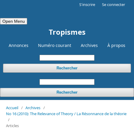
S'inscrire
Se connecter
Open Menu
Tropismes
Annonces
Numéro courant
Archives
À propos
Rechercher
Rechercher
Accueil
/
Archives
/
No 16 (2010): The Relevance of Theory / La Résonnance de la théorie
/
Articles