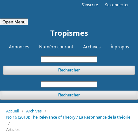
S'inscrire
Se connecter
Open Menu
Tropismes
Annonces
Numéro courant
Archives
À propos
Rechercher
Rechercher
Accueil
/
Archives
/
No 16 (2010): The Relevance of Theory / La Résonnance de la théorie
/
Articles