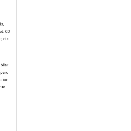
és,
et, CD
, etc.
blier
 paru
gation
vue