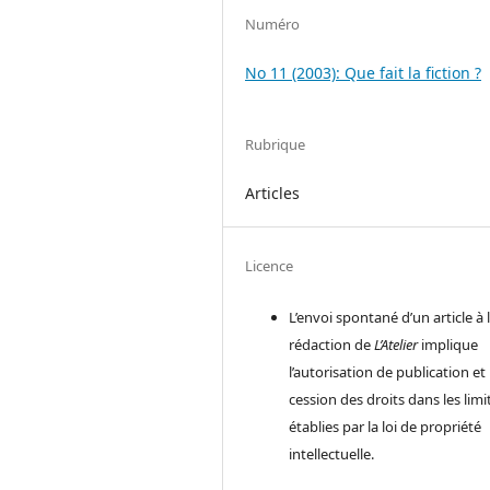
Numéro
No 11 (2003): Que fait la fiction ?
Rubrique
Articles
Licence
L’envoi spontané d’un article à 
rédaction de
L’Atelier
implique
l’autorisation de publication et 
cession des droits dans les limi
établies par la loi de propriété
intellectuelle.