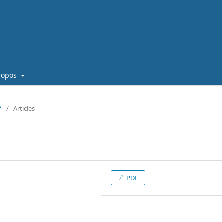
ropos
?
/
Articles
PDF