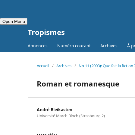
Open Menu
Tropismes
Annonces
Numéro courant
Archives
À p
Accueil
/
Archives
/
No 11 (2003): Que fait la fiction 
Roman et romanesque
André Bleikasten
Université March Bloch (Strasbourg 2)