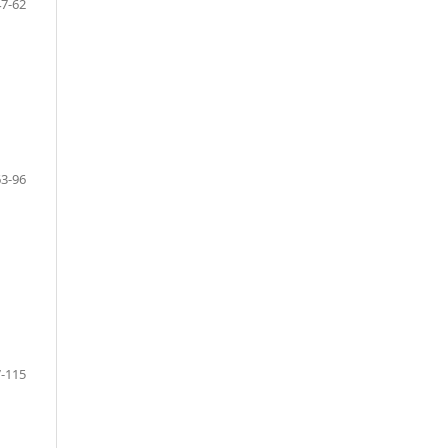
47-62
63-96
-115