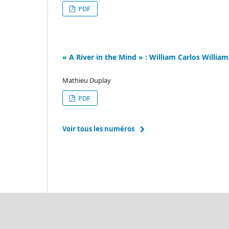
PDF
« A River in the Mind » : William Carlos Willi
Mathieu Duplay
PDF
Voir tous les numéros