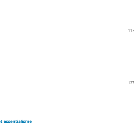
117
137
et essentialisme