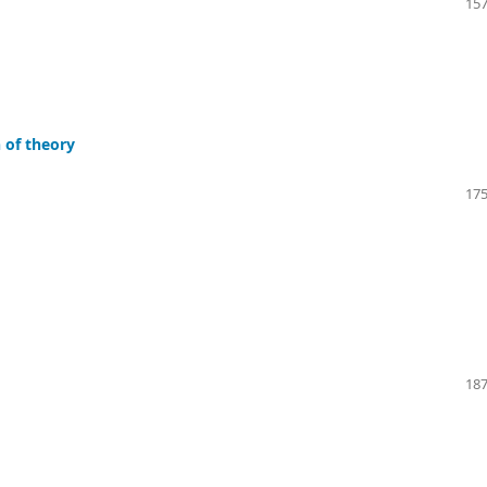
157
 of theory
175
187