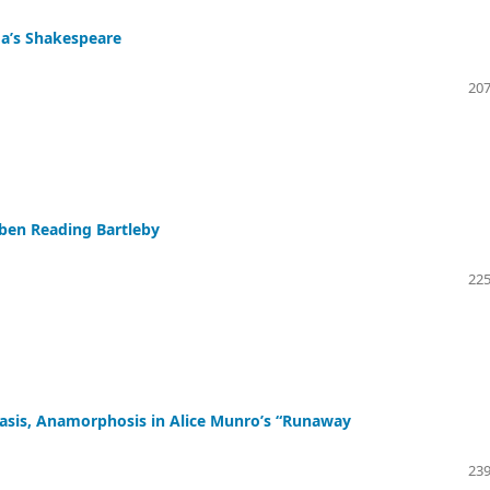
da’s Shakespeare
207
mben Reading Bartleby
225
rasis, Anamorphosis in Alice Munro’s “Runaway
239