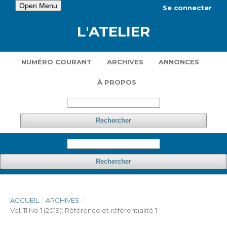
Open Menu
Se connecter
L'ATELIER
NUMÉRO COURANT
ARCHIVES
ANNONCES
À PROPOS
Rechercher
Rechercher
ACCUEIL
/
ARCHIVES
/
Vol. 11 No 1 (2019): Référence et référentialité 1